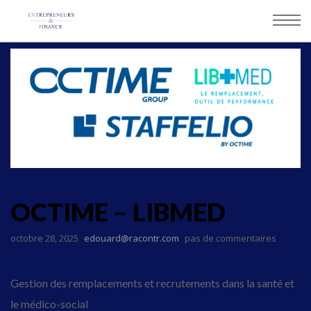
Panneau de gestion des cookies
OCTIME – LIBMED
octobre 28, 2025
edouard@racontr.com
pas de commentaires
Gestion des remplacements et recrutements dans la santé et
le médico-social