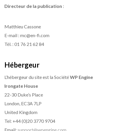
Directeur de la publication
:
Matthieu Cassone
E-mail : mc@en-fi.com
Tél. : 01 76 21 62 84
Hébergeur
L’hébergeur du site est la Société
WP Engine
Irongate House
22-30 Duke’s Place
London, EC3A 7LP
United Kingdom
Tel: +44 (0)20 3770 9704
Email:
support@wpengine.com