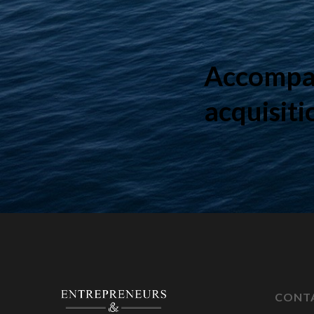
Accomp
acquisit
CONT