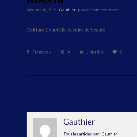
octobre 28, 2025
Gauthier
pas de commentaires
Coiffure à domicile et soins de beauté
Facebook
X
LinkedIn
0
Gauthier
Tous les articles par : Gauthier