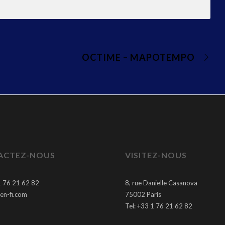
OCTIME – MAPOTEMPO
ACTEZ-NOUS
VISITEZ-NOUS
1 76 21 62 82
8, rue Danielle Casanova
en-fi.com
75002 Paris
Tel: +33 1 76 21 62 82