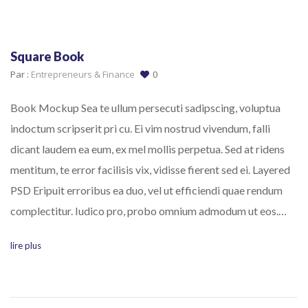
Square Book
Par :
Entrepreneurs & Finance
0
Book Mockup Sea te ullum persecuti sadipscing, voluptua
indoctum scripserit pri cu. Ei vim nostrud vivendum, falli
dicant laudem ea eum, ex mel mollis perpetua. Sed at ridens
mentitum, te error facilisis vix, vidisse fierent sed ei. Layered
PSD Eripuit erroribus ea duo, vel ut efficiendi quae rendum
complectitur. Iudico pro, probo omnium admodum ut eos.…
lire plus