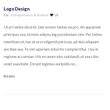
Logo Design
Par :
Entrepreneurs & Finance
28
Ut pri latine diceret, tale omnes tantas ea pro. An appareat
principes sea, id meis adipiscing posidonium vim. Per tation
mentitum ut, has at eros eligendi pericula, ad duis aliquam
ancillae sea. Te vim aperiam lobortis complectitur. Usu in
regione accumsan. His ex unum eius salutandi, ut sea cibo
solet suavitate. Dicunt legimus euripidis no…
lire plus