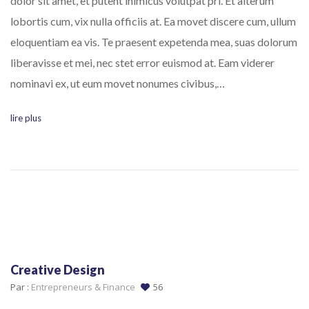
dolor sit amet, et putent inimicus volutpat pri. Et alterum
lobortis cum, vix nulla officiis at. Ea movet discere cum, ullum
eloquentiam ea vis. Te praesent expetenda mea, suas dolorum
liberavisse et mei, nec stet error euismod at. Eam viderer
nominavi ex, ut eum movet nonumes civibus,…
lire plus
Creative Design
Par :
Entrepreneurs & Finance
56