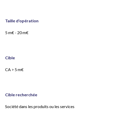
Taille d'opération
5 m€ - 20 m€
Cible
CA > 5 m€
Cible recherchée
Société dans les produits ou les services